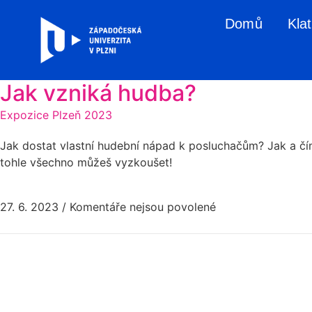
Domů
Kla
Jak vzniká hudba?
Expozice Plzeň 2023
Jak dostat vlastní hudební nápad k posluchačům? Jak a čí
tohle všechno můžeš vyzkoušet!
27. 6. 2023
/
Komentáře nejsou povolené