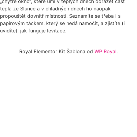
„chytré okno“, které umí v teplých dnech odrážet část
tepla ze Slunce a v chladných dnech ho naopak
propouštět dovnitř místnosti. Seznámíte se třeba i s
papírovým táckem, který se nedá namočit, a zjistíte (i
uvidíte), jak funguje levitace.
Royal Elementor Kit Šablona od
WP Royal
.