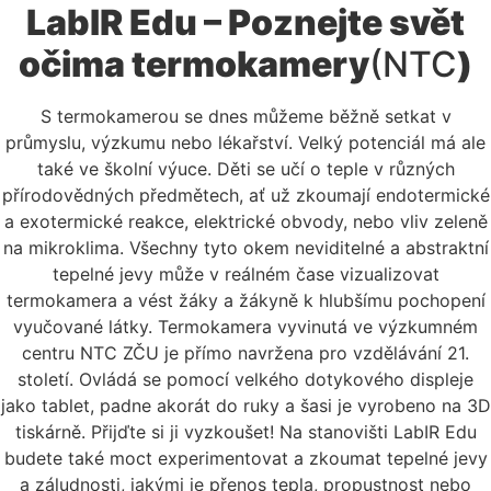
LabIR Edu – Poznejte svět
očima termokamery
(NTC
)
S termokamerou se dnes můžeme běžně setkat v
průmyslu, výzkumu nebo lékařství. Velký potenciál má ale
také ve školní výuce. Děti se učí o teple v různých
přírodovědných předmětech, ať už zkoumají endotermické
a exotermické reakce, elektrické obvody, nebo vliv zeleně
na mikroklima. Všechny tyto okem neviditelné a abstraktní
tepelné jevy může v reálném čase vizualizovat
termokamera a vést žáky a žákyně k hlubšímu pochopení
vyučované látky. Termokamera vyvinutá ve výzkumném
centru NTC ZČU je přímo navržena pro vzdělávání 21.
století. Ovládá se pomocí velkého dotykového displeje
jako tablet, padne akorát do ruky a šasi je vyrobeno na 3D
tiskárně. Přijďte si ji vyzkoušet! Na stanovišti LabIR Edu
budete také moct experimentovat a zkoumat tepelné jevy
a záludnosti, jakými je přenos tepla, propustnost nebo