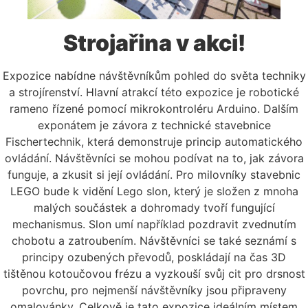
Strojařina v akci!
Expozice nabídne návštěvníkům pohled do světa techniky
a strojírenství. Hlavní atrakcí této expozice je robotické
rameno řízené pomocí mikrokontroléru Arduino. Dalším
exponátem je závora z technické stavebnice
Fischertechnik, která demonstruje princip automatického
ovládání. Návštěvníci se mohou podívat na to, jak závora
funguje, a zkusit si její ovládání. Pro milovníky stavebnic
LEGO bude k vidění Lego slon, který je složen z mnoha
malých součástek a dohromady tvoří fungující
mechanismus. Slon umí například pozdravit zvednutím
chobotu a zatroubením. Návštěvníci se také seznámí s
principy ozubených převodů, poskládají na čas 3D
tištěnou kotoučovou frézu a vyzkouší svůj cit pro drsnost
povrchu, pro nejmenší návštěvníky jsou připraveny
omalovánky. Celkově je tato expozice ideálním místem