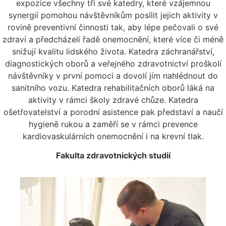
expozice všechny tři své katedry, které vzájemnou
synergií pomohou návštěvníkům posílit jejich aktivity v
rovině preventivní činnosti tak, aby lépe pečovali o své
zdraví a předcházeli řadě onemocnění, které více či méně
snižují kvalitu lidského života. Katedra záchranářství,
diagnostických oborů a veřejného zdravotnictví proškolí
návštěvníky v první pomoci a dovolí jím nahlédnout do
sanitního vozu. Katedra rehabilitačních oborů láká na
aktivity v rámci školy zdravé chůze. Katedra
ošetřovatelství a porodní asistence pak představí a naučí
hygieně rukou a zaměří se v rámci prevence
kardiovaskulárních onemocnění i na krevní tlak.
Fakulta zdravotnických studií