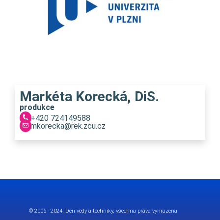
Markéta Korecká, DiS.
produkce
+420 724149588
mkorecka@rek.zcu.cz
Royal Elementor Kit Šablona od
WP Royal
.
© 2006 - 2024, Den vědy a techniky, všechna práva vyhrazena