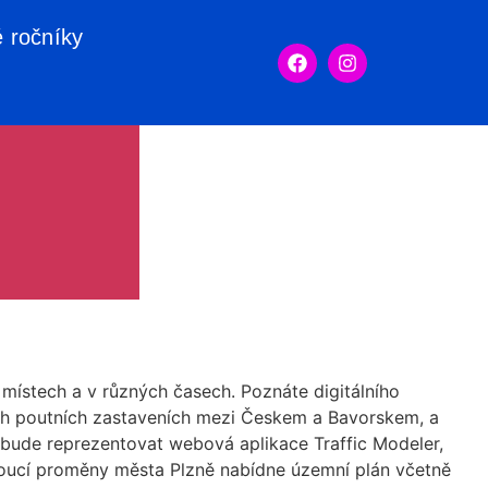
é ročníky
ístech a v různých časech. Poznáte digitálního
ích poutních zastaveních mezi Českem a Bavorskem, a
 bude reprezentovat webová aplikace Traffic Modeler,
oucí proměny města Plzně nabídne územní plán včetně