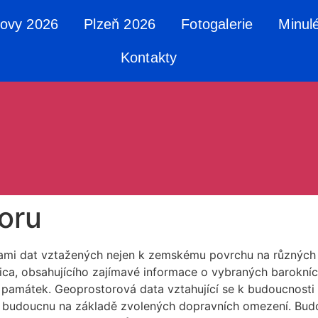
tovy 2026
Plzeň 2026
Fotogalerie
Minul
Kontakty
oru
ami dat vztažených nejen k zemskému povrchu na různých m
mica, obsahujícího zajímavé informace o vybraných barokn
h památek. Geoprostorová data vztahující se k budoucnosti
v budoucnu na základě zvolených dopravních omezení. Bud