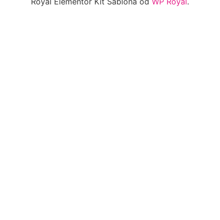
Royal Elementor Kit Šablona od
WP Royal
.