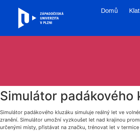
Domů
Kla
Simulátor padákového 
Simulátor padákového kluzáku simuluje reálný let ve volném 
zranění. Simulátor umožní vyzkoušet let nad krajinou promí
určenými místy, přistávat na značku, trénovat let v termic