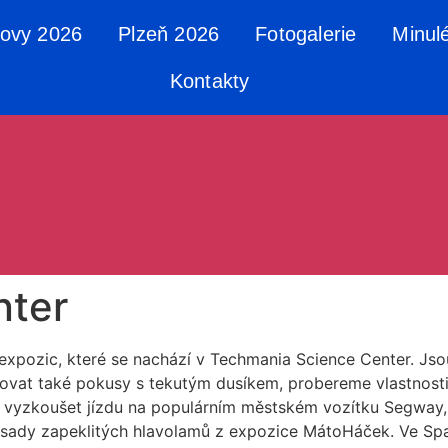
tovy 2026
Plzeň 2026
Fotogalerie
Minul
Kontakty
nter
xpozic, které se nachází v Techmania Science Center. Jsou
at také pokusy s tekutým dusíkem, probereme vlastnosti p
ci vyzkoušet jízdu na populárním městském vozítku Segway,
ady zapeklitých hlavolamů z expozice MátoHáček. Ve Space