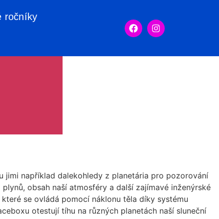
é ročníky
 jimi například dalekohledy z planetária pro pozorování
lynů, obsah naší atmosféry a další zajímavé inženýrské
 které se ovládá pomocí náklonu těla díky systému
boxu otestují tíhu na různých planetách naší sluneční