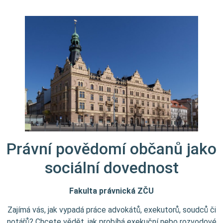
Právní povědomí občanů jako
sociální dovednost
Fakulta právnická ZČU
Zajímá vás, jak vypadá práce advokátů, exekutorů, soudců či
notářů? Chcete vědět, jak probíhá exekuční nebo rozvodové