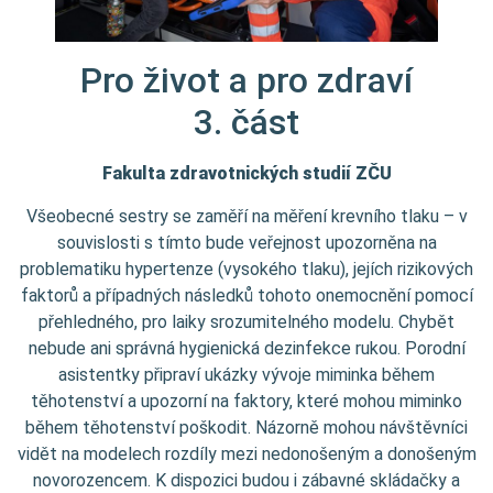
Pro život a pro zdraví
3. část
Fakulta zdravotnických studií
ZČU
Všeobecné sestry se zaměří na měření krevního tlaku – v
souvislosti s tímto bude veřejnost upozorněna na
problematiku hypertenze (vysokého tlaku), jejích rizikových
faktorů a případných následků tohoto onemocnění pomocí
přehledného, pro laiky srozumitelného modelu. Chybět
nebude ani správná hygienická dezinfekce rukou. Porodní
asistentky připraví ukázky vývoje miminka během
těhotenství a upozorní na faktory, které mohou miminko
během těhotenství poškodit. Názorně mohou návštěvníci
vidět na modelech rozdíly mezi nedonošeným a donošeným
novorozencem. K dispozici budou i zábavné skládačky a