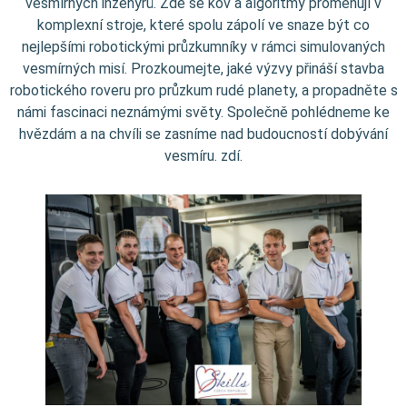
vesmírných inženýrů. Zde se kov a algoritmy proměňují v
komplexní stroje, které spolu zápolí ve snaze být co
nejlepšími robotickými průzkumníky v rámci simulovaných
vesmírných misí. Prozkoumejte, jaké výzvy přináší stavba
robotického roveru pro průzkum rudé planety, a propadněte s
námi fascinaci neznámými světy. Společně pohlédneme ke
hvězdám a na chvíli se zasníme nad budoucností dobývání
vesmíru. zdí.