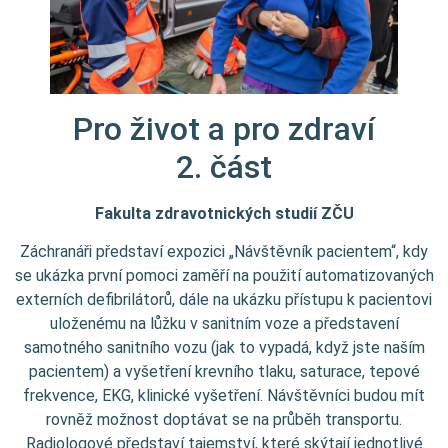
Pro život a pro zdraví
2. část
Fakulta zdravotnických studií
ZČU
Záchranáři představí expozici „Návštěvník pacientem“, kdy
se ukázka první pomoci zaměří na použití automatizovaných
externích defibrilátorů, dále na ukázku přístupu k pacientovi
uloženému na lůžku v sanitním voze a představení
samotného sanitního vozu (jak to vypadá, když jste naším
pacientem) a vyšetření krevního tlaku, saturace, tepové
frekvence, EKG, klinické vyšetření. Návštěvníci budou mít
rovněž možnost doptávat se na průběh transportu.
Radiologové představí tajemství, které skýtají jednotlivé