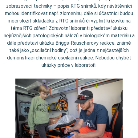
zobrazovací techniky – popis RTG snímků, kdy návštěvníci
mohou identifikovat např. zlomeninu, dále si účastníci budou
moci složit skládačku z RTG snímků či vyplnit křížovku na
téma RTG záření. Zdravotní laboranti představí ukázku
nejrůznějších patologických nálezů v biologickém materiálu a
dále představí ukázku Briggs-Rauscherovy reakce, známé
také jako „oscilační hodiny“, což je jedna z nejčastějších
demonstrací chemické oscilační reakce. Nebudou chybět
ukázky práce v laboratoři.