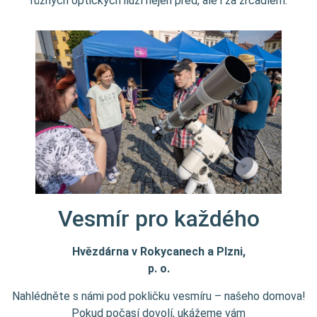
různých optických iluzí nejen před, ale i za zrcadlem.
Vesmír pro každého
Hvězdárna v Rokycanech a Plzni,
p. o.
Nahlédněte s námi pod pokličku vesmíru – našeho domova!
Pokud počasí dovolí, ukážeme vám